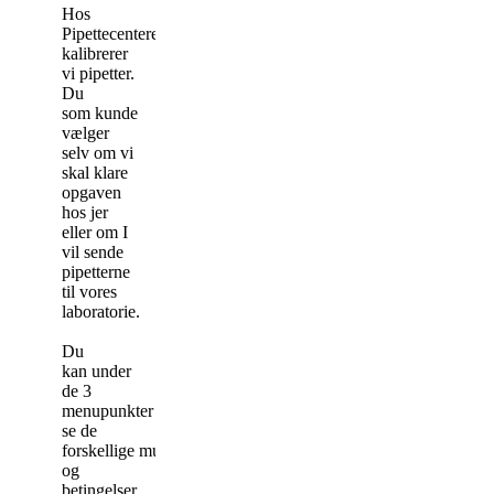
Hos
Pipettecenteret
kalibrerer
vi pipetter.
Du
som kunde
vælger
selv om vi
skal klare
opgaven
hos jer
eller om I
vil sende
pipetterne
til vores
laboratorie.
Du
kan under
de 3
menupunkter
se de
forskellige muligheder
og
betingelser