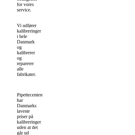
for vores
service.
Vi udfører
kalibreringer
i hele
Danmark
og
kalibrerer
og
reparerer
alle
fabrikater.
Pipettecenteret
har
Danmarks
laveste
priser på
kalibreringer
uden at det
går ud